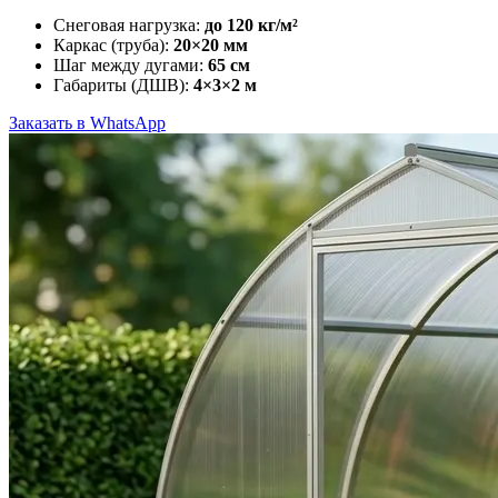
Снеговая нагрузка:
до 120 кг/м²
Каркас (труба):
20×20 мм
Шаг между дугами:
65 см
Габариты (ДШВ):
4×3×2 м
Заказать в WhatsApp